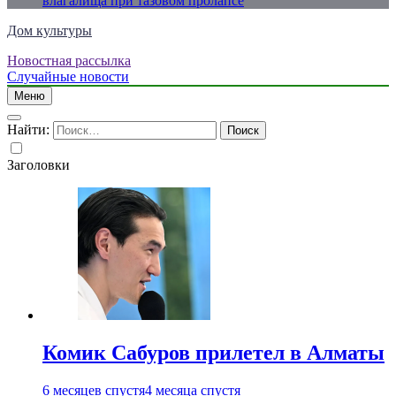
влагалища при тазовом пролапсе
Дом культуры
Новостная рассылка
Just another WordPress site
Случайные новости
Меню
Найти:
Заголовки
Комик Сабуров прилетел в Алматы
6 месяцев спустя
4 месяца спустя