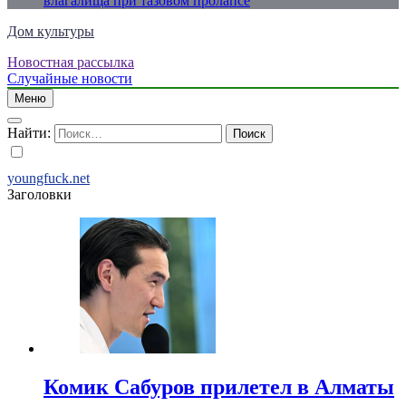
влагалища при тазовом пролапсе
Дом культуры
Новостная рассылка
Just another WordPress site
Случайные новости
Меню
Найти:
youngfuck.net
Заголовки
Комик Сабуров прилетел в Алматы