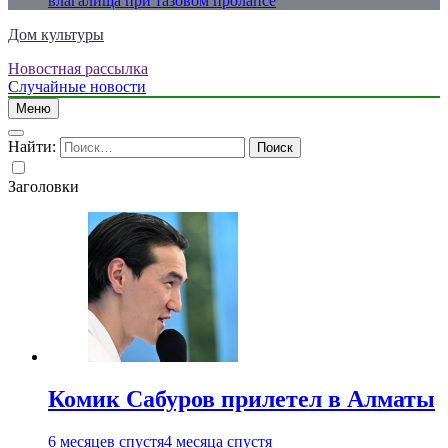
влагалища при тазовом пролапсе
Дом культуры
Новостная рассылка
Just another WordPress site
Случайные новости
Меню
Найти:
Заголовки
Комик Сабуров прилетел в Алматы
6 месяцев спустя
4 месяца спустя