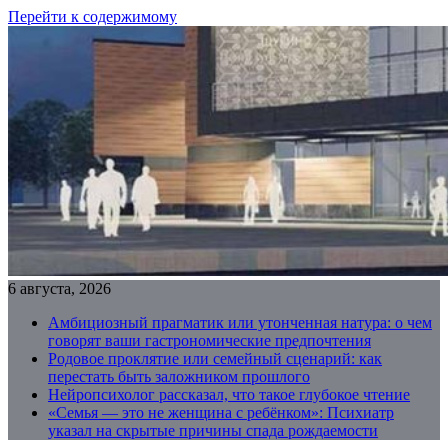
Перейти к содержимому
6 августа, 2026
Амбициозный прагматик или утонченная натура: о чем
говорят ваши гастрономические предпочтения
Родовое проклятие или семейный сценарий: как
перестать быть заложником прошлого
Нейропсихолог рассказал, что такое глубокое чтение
«Семья — это не женщина с ребёнком»: Психиатр
указал на скрытые причины спада рождаемости