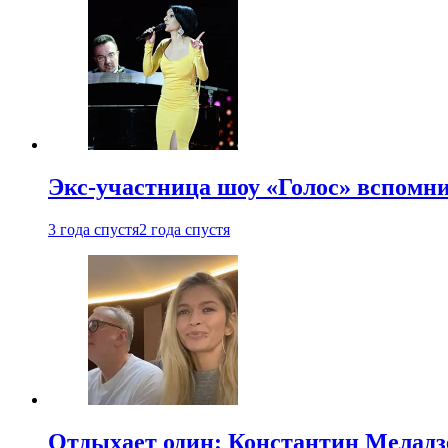
Экс-участница шоу «Голос» вспомни
3 года спустя
2 года спустя
Отдыхает один: Константин Меладзе