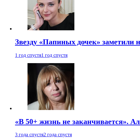
Звезду «Папиных дочек» заметили н
1 год спустя
1 год спустя
«В 50+ жизнь не заканчивается». А
3 года спустя
2 года спустя