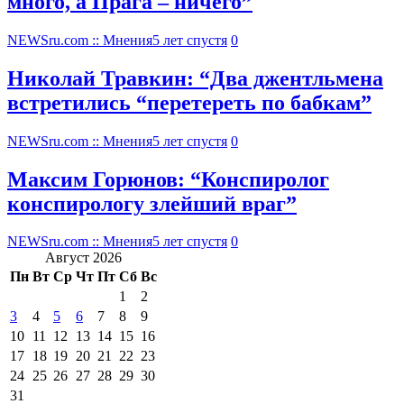
много, а Прага – ничего”
NEWSru.com :: Мнения
5 лет спустя
0
Николай Травкин: “Два джентльмена
встретились “перетереть по бабкам”
NEWSru.com :: Мнения
5 лет спустя
0
Максим Горюнов: “Конспиролог
конспирологу злейший враг”
NEWSru.com :: Мнения
5 лет спустя
0
Август 2026
Пн
Вт
Ср
Чт
Пт
Сб
Вс
1
2
3
4
5
6
7
8
9
10
11
12
13
14
15
16
17
18
19
20
21
22
23
24
25
26
27
28
29
30
31