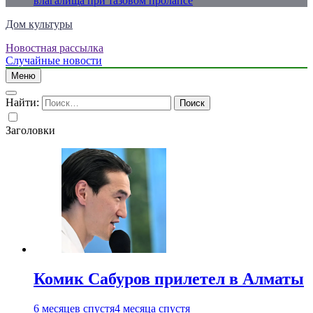
влагалища при тазовом пролапсе
Дом культуры
Новостная рассылка
Just another WordPress site
Случайные новости
Меню
Найти:
Заголовки
Комик Сабуров прилетел в Алматы
6 месяцев спустя
4 месяца спустя