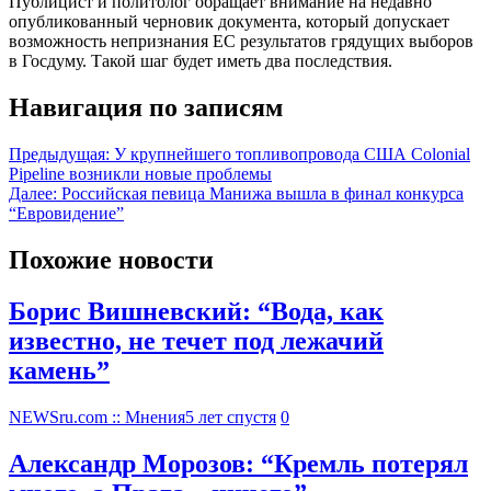
Публицист и политолог обращает внимание на недавно
опубликованный черновик документа, который допускает
возможность непризнания ЕС результатов грядущих выборов
в Госдуму. Такой шаг будет иметь два последствия.
Навигация по записям
Предыдущая:
У крупнейшего топливопровода США Colonial
Pipeline возникли новые проблемы
Далее:
Российская певица Манижа вышла в финал конкурса
“Евровидение”
Похожие новости
Борис Вишневский: “Вода, как
известно, не течет под лежачий
камень”
NEWSru.com :: Мнения
5 лет спустя
0
Александр Морозов: “Кремль потерял