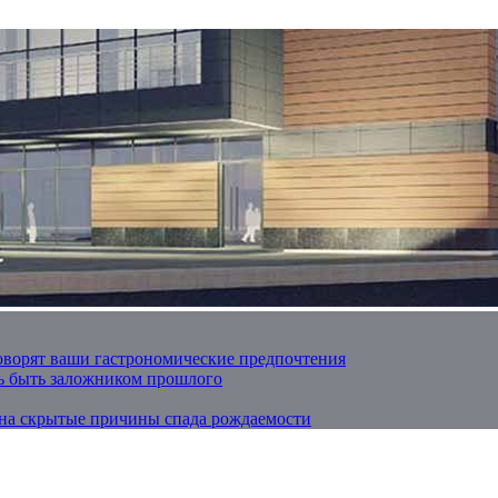
оворят ваши гастрономические предпочтения
ть быть заложником прошлого
 на скрытые причины спада рождаемости