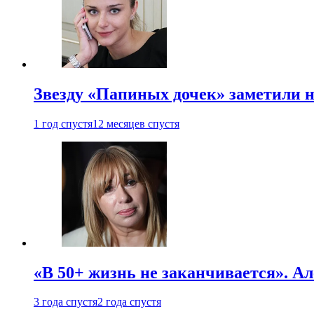
Звезду «Папиных дочек» заметили н
1 год спустя
12 месяцев спустя
«В 50+ жизнь не заканчивается». А
3 года спустя
2 года спустя