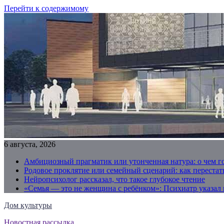
Перейти к содержимому
6 августа, 2026
Амбициозный прагматик или утонченная натура: о чем г
Родовое проклятие или семейный сценарий: как переста
Нейропсихолог рассказал, что такое глубокое чтение
«Семья — это не женщина с ребёнком»: Психиатр указал
Дом культуры
Новостная рассылка