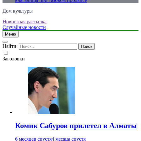
влагалища при тазовом пролапсе
Дом культуры
Новостная рассылка
Just another WordPress site
Случайные новости
Меню
Найти:
Заголовки
Комик Сабуров прилетел в Алматы
6 месяцев спустя
4 месяца спустя