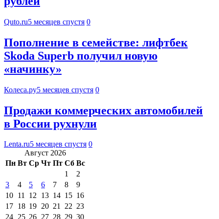
рублей
Quto.ru
5 месяцев спустя
0
Пополнение в семействе: лифтбек
Skoda Superb получил новую
«начинку»
Колеса.ру
5 месяцев спустя
0
Продажи коммерческих автомобилей
в России рухнули
Lenta.ru
5 месяцев спустя
0
Август 2026
Пн
Вт
Ср
Чт
Пт
Сб
Вс
1
2
3
4
5
6
7
8
9
10
11
12
13
14
15
16
17
18
19
20
21
22
23
24
25
26
27
28
29
30