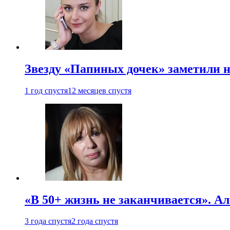
Звезду «Папиных дочек» заметили н
1 год спустя
12 месяцев спустя
«В 50+ жизнь не заканчивается». А
3 года спустя
2 года спустя