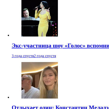
Экс-участница шоу «Голос» вспомни
3 года спустя
2 года спустя
Отдыхает один: Константин Меладзе