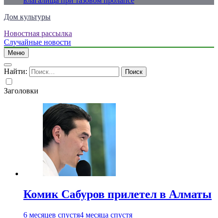
влагалища при тазовом пролапсе
Дом культуры
Новостная рассылка
Just another WordPress site
Случайные новости
Меню
Найти:
Заголовки
Комик Сабуров прилетел в Алматы
6 месяцев спустя
4 месяца спустя