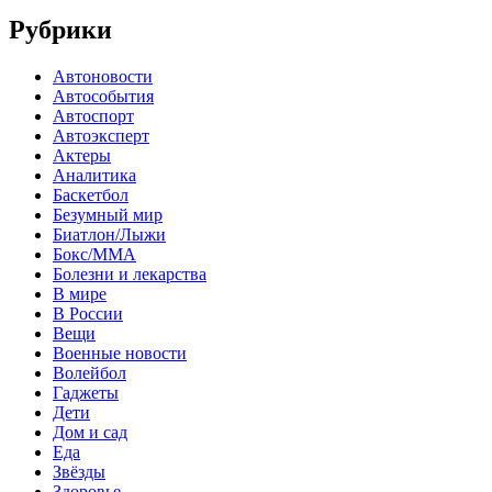
Рубрики
Автоновости
Автособытия
Автоспорт
Автоэксперт
Актеры
Аналитика
Баскетбол
Безумный мир
Биатлон/Лыжи
Бокс/MMA
Болезни и лекарства
В мире
В России
Вещи
Военные новости
Волейбол
Гаджеты
Дети
Дом и сад
Еда
Звёзды
Здоровье