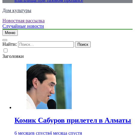
влагалища при тазовом пролапсе
Дом культуры
Новостная рассылка
Just another WordPress site
Случайные новости
Меню
Найти:
Заголовки
Комик Сабуров прилетел в Алматы
6 месяцев спустя
4 месяца спустя