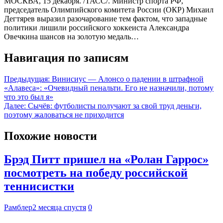
МОСКВА, 15 декабря. /ТАСС/. Министр спорта РФ,
председатель Олимпийского комитета России (ОКР) Михаил
Дегтярев выразил разочарование тем фактом, что западные
политики лишили российского хоккеиста Александра
Овечкина шансов на золотую медаль…
Навигация по записям
Предыдущая:
Винисиус — Алонсо о падении в штрафной
«Алавеса»: «Очевидный пенальти. Его не назначили, потому
что это был я»
Далее:
Сычёв: футболисты получают за свой труд деньги,
поэтому жаловаться не приходится
Похожие новости
Брэд Питт пришел на «Ролан Гаррос»
посмотреть на победу российской
теннисистки
Рамблер
2 месяца спустя
0