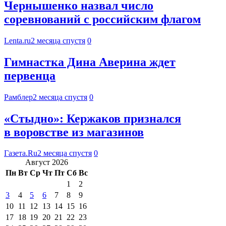
Чернышенко назвал число
соревнований с российским флагом
Lenta.ru
2 месяца спустя
0
Гимнастка Дина Аверина ждет
первенца
Рамблер
2 месяца спустя
0
«Стыдно»: Кержаков признался
в воровстве из магазинов
Газета.Ru
2 месяца спустя
0
Август 2026
Пн
Вт
Ср
Чт
Пт
Сб
Вс
1
2
3
4
5
6
7
8
9
10
11
12
13
14
15
16
17
18
19
20
21
22
23