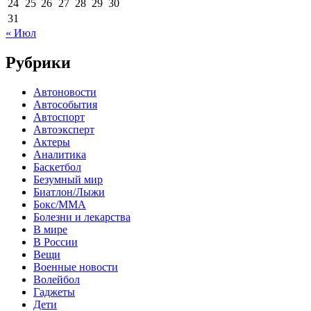
24
25
26
27
28
29
30
31
« Июл
Рубрики
Автоновости
Автособытия
Автоспорт
Автоэксперт
Актеры
Аналитика
Баскетбол
Безумный мир
Биатлон/Лыжи
Бокс/MMA
Болезни и лекарства
В мире
В России
Вещи
Военные новости
Волейбол
Гаджеты
Дети