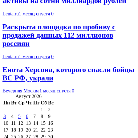
активы на сотни миллиардов рублей
Lenta.ru
1 месяц спустя
0
Раскрыта площадка по пробиву с
продажей данных 112 миллионов
россиян
Lenta.ru
1 месяц спустя
0
Енота Херсона, которого спасли бойцы
ВС РФ, украли
Вечерняя Москва
1 месяц спустя
0
Август 2026
Пн
Вт
Ср
Чт
Пт
Сб
Вс
1
2
3
4
5
6
7
8
9
10
11
12
13
14
15
16
17
18
19
20
21
22
23
24
25
26
27
28
29
30