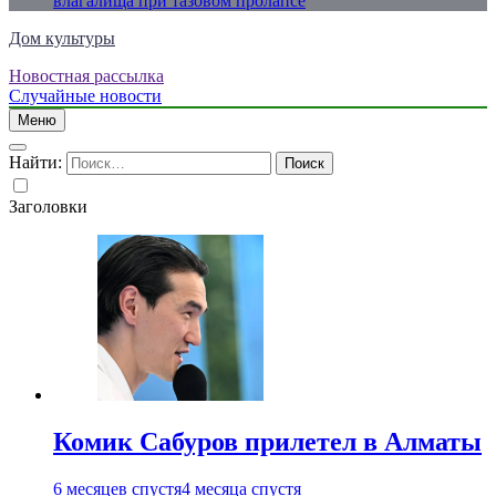
влагалища при тазовом пролапсе
Дом культуры
Новостная рассылка
Just another WordPress site
Случайные новости
Меню
Найти:
Заголовки
Комик Сабуров прилетел в Алматы
6 месяцев спустя
4 месяца спустя