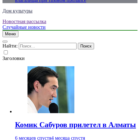
влагалища при тазовом пролапсе
Дом культуры
Новостная рассылка
Just another WordPress site
Случайные новости
Меню
Найти:
Заголовки
Комик Сабуров прилетел в Алматы
6 месяцев спустя
4 месяца спустя