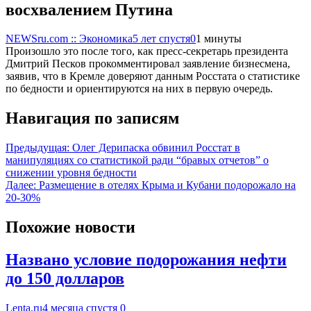
восхвалением Путина
NEWSru.com :: Экономика
5 лет спустя
0
1 минуты
Произошло это после того, как пресс-секретарь президента
Дмитрий Песков прокомментировал заявление бизнесмена,
заявив, что в Кремле доверяют данным Росстата о статистике
по бедности и ориентируются на них в первую очередь.
Навигация по записям
Предыдущая:
Олег Дерипаска обвинил Росстат в
манипуляциях со статистикой ради “бравых отчетов” о
снижении уровня бедности
Далее:
Размещение в отелях Крыма и Кубани подорожало на
20-30%
Похожие новости
Названо условие подорожания нефти
до 150 долларов
Lenta.ru
4 месяца спустя
0