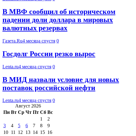
В МВФ сообщил об историческом
падении доли доллара в мировых
валютных резервах
Газета.Ru
4 месяца спустя
0
Госдолг России резко вырос
Lenta.ru
4 месяца спустя
0
В МИД назвали условие для новых
поставок российской нефти
Lenta.ru
4 месяца спустя
0
Август 2026
Пн
Вт
Ср
Чт
Пт
Сб
Вс
1
2
3
4
5
6
7
8
9
10
11
12
13
14
15
16