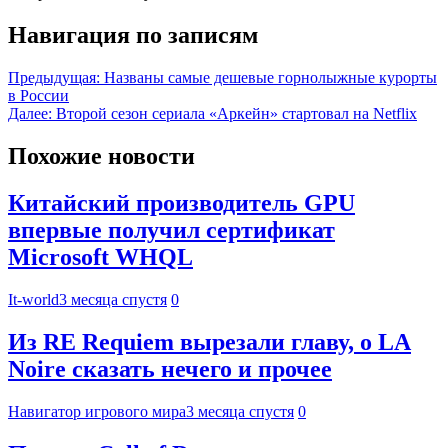
Навигация по записям
Предыдущая:
Названы самые дешевые горнолыжные курорты
в России
Далее:
Второй сезон сериала «Аркейн» стартовал на Netflix
Похожие новости
Китайский производитель GPU
впервые получил сертификат
Microsoft WHQL
It-world
3 месяца спустя
0
Из RE Requiem вырезали главу, о LA
Noire сказать нечего и прочее
Навигатор игрового мира
3 месяца спустя
0