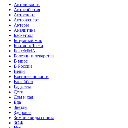
Автоновости
Автособытия
Автоспорт
Автоэксперт
Актеры
Аналитика
Баскетбол
Безумный мир
Биатлон/Лыжи
Бокс/MMA
Болезни и лекарства
В мире
В России
Вещи
Военные новости
Волейбол
Гаджеты
Дети
Дом и сад
Еда
Звёзды
Здоровье
Зимние виды спорта
ЗОЖ
Игры