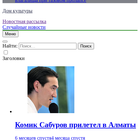
влагалища при тазовом пролапсе
Дом культуры
Новостная рассылка
Just another WordPress site
Случайные новости
Меню
Найти:
Заголовки
Комик Сабуров прилетел в Алматы
6 месяцев спустя
4 месяца спустя