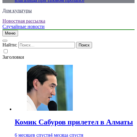
влагалища при тазовом пролапсе
Дом культуры
Новостная рассылка
Just another WordPress site
Случайные новости
Меню
Найти:
Заголовки
Комик Сабуров прилетел в Алматы
6 месяцев спустя
4 месяца спустя