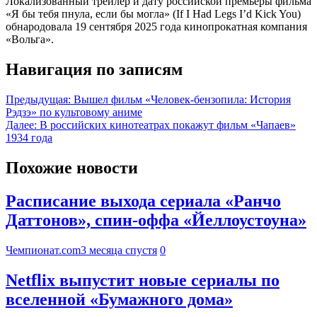
Локализованный трейлер и дату российской премьеры фильма
«Я бы тебя пнула, если бы могла» (If I Had Legs I’d Kick You)
обнародовала 19 сентября 2025 года кинопрокатная компания
«Вольга».
Навигация по записям
Предыдущая:
Вышел фильм «Человек-бензопила: История
Рэдзэ» по культовому аниме
Далее:
В российских кинотеатрах покажут фильм «Чапаев»
1934 года
Похожие новости
Расписание выхода сериала «Ранчо
Даттонов», спин-оффа «Йеллоустоуна»
Чемпионат.com
3 месяца спустя
0
Netflix выпустит новые сериалы по
вселенной «Бумажного дома»