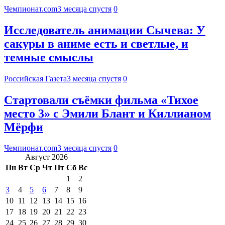
Чемпионат.com
3 месяца спустя
0
Исследователь анимации Сычева: У
сакуры в аниме есть и светлые, и
темные смыслы
Российская Газета
3 месяца спустя
0
Стартовали съёмки фильма «Тихое
место 3» с Эмили Блант и Киллианом
Мёрфи
Чемпионат.com
3 месяца спустя
0
Август 2026
Пн
Вт
Ср
Чт
Пт
Сб
Вс
1
2
3
4
5
6
7
8
9
10
11
12
13
14
15
16
17
18
19
20
21
22
23
24
25
26
27
28
29
30