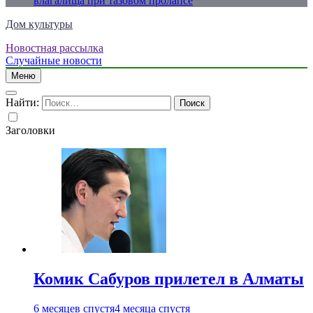
влагалища при тазовом пролапсе
Дом культуры
Новостная рассылка
Just another WordPress site
Случайные новости
Меню
Найти:
Заголовки
Комик Сабуров прилетел в Алматы
6 месяцев спустя
4 месяца спустя