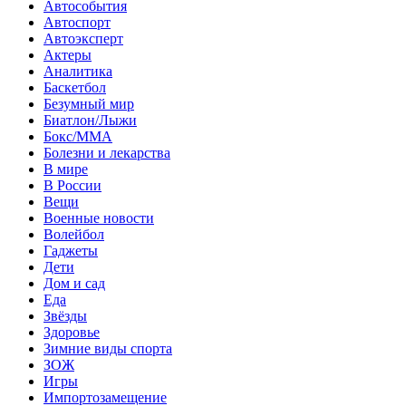
Автособытия
Автоспорт
Автоэксперт
Актеры
Аналитика
Баскетбол
Безумный мир
Биатлон/Лыжи
Бокс/MMA
Болезни и лекарства
В мире
В России
Вещи
Военные новости
Волейбол
Гаджеты
Дети
Дом и сад
Еда
Звёзды
Здоровье
Зимние виды спорта
ЗОЖ
Игры
Импортозамещение