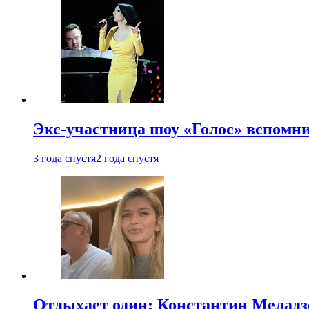
Экс-участница шоу «Голос» вспомни
3 года спустя
2 года спустя
Отдыхает один: Константин Меладзе