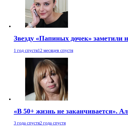
Звезду «Папиных дочек» заметили н
1 год спустя
12 месяцев спустя
«В 50+ жизнь не заканчивается». А
3 года спустя
2 года спустя