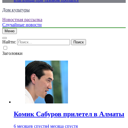
влагалища при тазовом пролапсе
Дом культуры
Новостная рассылка
Just another WordPress site
Случайные новости
Меню
Найти:
Заголовки
Комик Сабуров прилетел в Алматы
6 месяцев спустя
4 месяца спустя