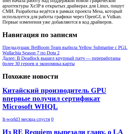
Intel начала работу над поддержкой новой графической
архитектуры Xe3P в открытых драйверах для Linux, пишут
СМИ. Разработка ведётся в рамках проекта Mesa, который
используется для работы графики через OpenGL и Vulkan.
Первые изменения уже добавляются в код драйверов.
Навигация по записям
Предыдущая:
BetBoom Team выбила Yellow Submarine с PGL
Wallachia Season 7 по Dota 2
Далее:
В Deadlock вышел крупный патч — переработаны
более 30 героев и экономика карты
Похожие новости
Китайский производитель GPU
впервые получил сертификат
Microsoft WHQL
It-world
3 месяца спустя
0
Из RE Requiem вырезали главу, о LA