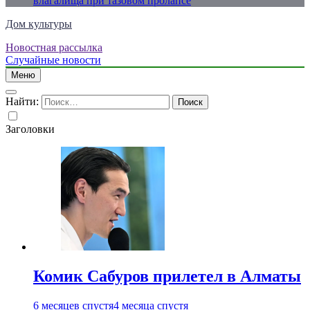
влагалища при тазовом пролапсе
Дом культуры
Новостная рассылка
Just another WordPress site
Случайные новости
Меню
Найти:
Заголовки
Комик Сабуров прилетел в Алматы
6 месяцев спустя
4 месяца спустя