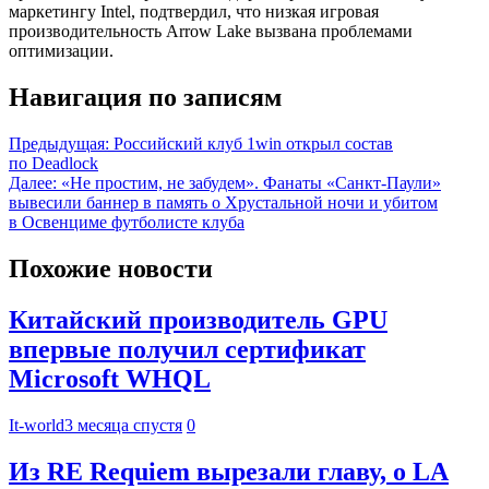
маркетингу Intel, подтвердил, что низкая игровая
производительность Arrow Lake вызвана проблемами
оптимизации.
Навигация по записям
Предыдущая:
Российский клуб 1win открыл состав
по Deadlock
Далее:
«Не простим, не забудем». Фанаты «Санкт-Паули»
вывесили баннер в память о Хрустальной ночи и убитом
в Освенциме футболисте клуба
Похожие новости
Китайский производитель GPU
впервые получил сертификат
Microsoft WHQL
It-world
3 месяца спустя
0
Из RE Requiem вырезали главу, о LA