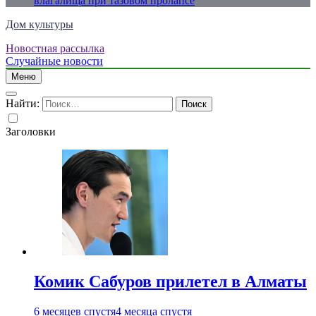
влагалища при тазовом пролапсе
Дом культуры
Новостная рассылка
Just another WordPress site
Случайные новости
Меню
Найти:
Заголовки
Комик Сабуров прилетел в Алматы
6 месяцев спустя
4 месяца спустя