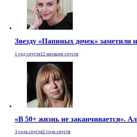
Звезду «Папиных дочек» заметили н
1 год спустя
12 месяцев спустя
«В 50+ жизнь не заканчивается». А
3 года спустя
2 года спустя