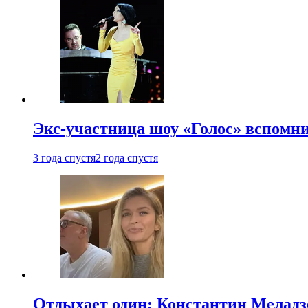
Экс-участница шоу «Голос» вспомни
3 года спустя
2 года спустя
Отдыхает один: Константин Меладзе