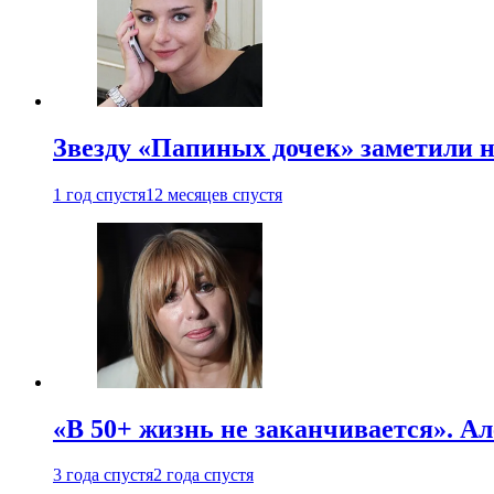
Звезду «Папиных дочек» заметили н
1 год спустя
12 месяцев спустя
«В 50+ жизнь не заканчивается». А
3 года спустя
2 года спустя