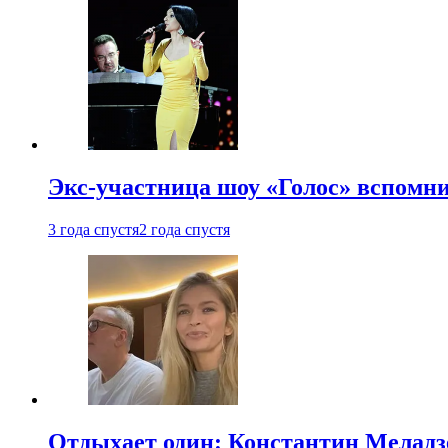
Экс-участница шоу «Голос» вспомни
3 года спустя
2 года спустя
Отдыхает один: Константин Меладзе