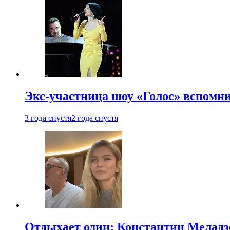
Экс-участница шоу «Голос» вспомни
3 года спустя
2 года спустя
Отдыхает один: Константин Меладзе