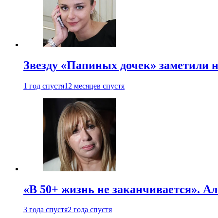
Звезду «Папиных дочек» заметили н
1 год спустя
12 месяцев спустя
«В 50+ жизнь не заканчивается». А
3 года спустя
2 года спустя