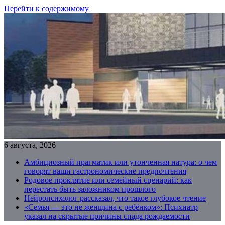
Перейти к содержимому
6 августа, 2026
Амбициозный прагматик или утонченная натура: о чем
говорят ваши гастрономические предпочтения
Родовое проклятие или семейный сценарий: как
перестать быть заложником прошлого
Нейропсихолог рассказал, что такое глубокое чтение
«Семья — это не женщина с ребёнком»: Психиатр
указал на скрытые причины спада рождаемости