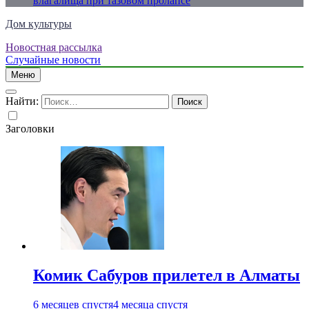
влагалища при тазовом пролапсе
Дом культуры
Новостная рассылка
Just another WordPress site
Случайные новости
Меню
Найти:
Заголовки
Комик Сабуров прилетел в Алматы
6 месяцев спустя
4 месяца спустя