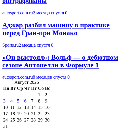
оштрафованы
autosport.com.ru
2 месяца спустя
0
Аджар разбил машину в практике
перед Гран-при Монако
Sports.ru
2 месяца спустя
0
«Он выстоял»: Вольф — о дебютном
сезоне Антонелли в Формуле 1
autosport.com.ru
8 месяцев спустя
0
Август 2026
Пн
Вт
Ср
Чт
Пт
Сб
Вс
1
2
3
4
5
6
7
8
9
10
11
12
13
14
15
16
17
18
19
20
21
22
23
24
25
26
27
28
29
30
31