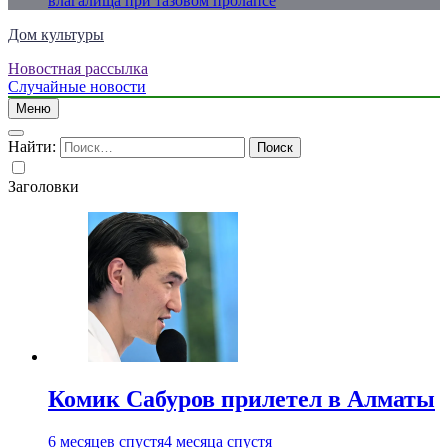
влагалища при тазовом пролапсе
Дом культуры
Новостная рассылка
Just another WordPress site
Случайные новости
Меню
Найти:
Заголовки
Комик Сабуров прилетел в Алматы
6 месяцев спустя
4 месяца спустя