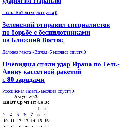
ударов по Израилю
Газета.Ru
5 месяцев спустя
0
Зеленский отправил специалистов
по борьбе с беспилотниками
на Ближний Восток
Деловая газета «Взгляд»
5 месяцев спустя
0
Очевидцы сняли удар Ирана по Тель-
Авиву кассетной ракетой
с 80 зарядами
Российская Газета
5 месяцев спустя
0
Август 2026
Пн
Вт
Ср
Чт
Пт
Сб
Вс
1
2
3
4
5
6
7
8
9
10
11
12
13
14
15
16