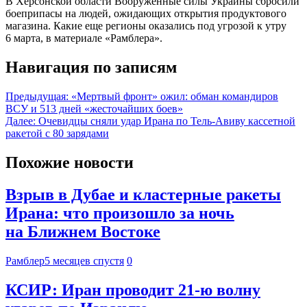
В Херсонской области Вооруженные силы Украины сбросили
боеприпасы на людей, ожидающих открытия продуктового
магазина. Какие еще регионы оказались под угрозой к утру
6 марта, в материале «Рамблера».
Навигация по записям
Предыдущая:
«Мертвый фронт» ожил: обман командиров
ВСУ и 513 дней «жесточайших боев»
Далее:
Очевидцы сняли удар Ирана по Тель-Авиву кассетной
ракетой с 80 зарядами
Похожие новости
Взрыв в Дубае и кластерные ракеты
Ирана: что произошло за ночь
на Ближнем Востоке
Рамблер
5 месяцев спустя
0
КСИР: Иран проводит 21-ю волну