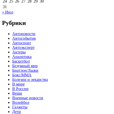
24
25
26
27
28
29
30
31
« Июл
Рубрики
Автоновости
Автособытия
Автоспорт
Автоэксперт
Актеры
Аналитика
Баскетбол
Безумный мир
Биатлон/Лыжи
Бокс/MMA
Болезни и лекарства
В мире
В России
Вещи
Военные новости
Волейбол
Гаджеты
Дети