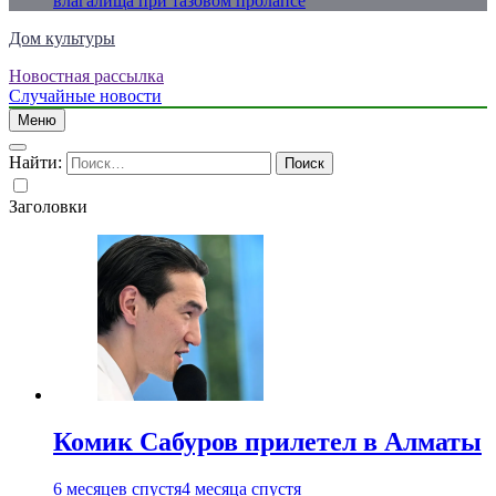
влагалища при тазовом пролапсе
Дом культуры
Новостная рассылка
Just another WordPress site
Случайные новости
Меню
Найти:
Заголовки
Комик Сабуров прилетел в Алматы
6 месяцев спустя
4 месяца спустя