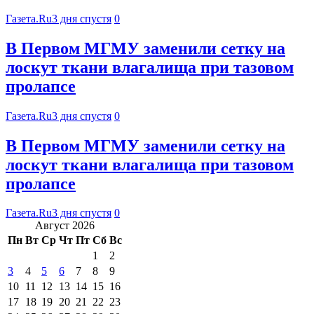
Газета.Ru
3 дня спустя
0
В Первом МГМУ заменили сетку на
лоскут ткани влагалища при тазовом
пролапсе
Газета.Ru
3 дня спустя
0
В Первом МГМУ заменили сетку на
лоскут ткани влагалища при тазовом
пролапсе
Газета.Ru
3 дня спустя
0
Август 2026
Пн
Вт
Ср
Чт
Пт
Сб
Вс
1
2
3
4
5
6
7
8
9
10
11
12
13
14
15
16
17
18
19
20
21
22
23