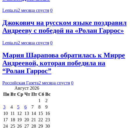
Lenta.ru
2 месяца спустя
0
Джокович на русском языке поздравил
Андрееву с победой на «Ролан Гаррос»
Lenta.ru
2 месяца спустя
0
Мария Шарапова обратилась к Мирре
Андреевой, которая победила на
“Ролан Гаррос”
Российская Газета
2 месяца спустя
0
Август 2026
Пн
Вт
Ср
Чт
Пт
Сб
Вс
1
2
3
4
5
6
7
8
9
10
11
12
13
14
15
16
17
18
19
20
21
22
23
24
25
26
27
28
29
30