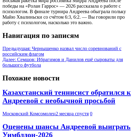
Восьмая ракетка мира россиянка Мирра Андреева после
победы на «Ролан Гаррос» — 2026 рассказала о работе с
психологом. В финале турнира Андреева обыграла польку
Майю Хвалиньски со счётом 6:3, 6:2. — Вы говорили про
работу с психологом, насколько это важно.
Навигация по записям
Предыдущая:
Чернышенко назвал число соревнований с
российским флагом
Далее:
Семшов: Ибрагимов и Данилов ещё сыроваты для
большого футбола
Похожие новости
Казахстанский теннисист обратился к
Андреевой с необычной просьбой
Московский Комсомолец
2 месяца спустя
0
Оценены шансы Андреевой выиграть
Уимблдон-2026