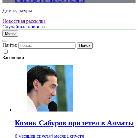
влагалища при тазовом пролапсе
Дом культуры
Новостная рассылка
Just another WordPress site
Случайные новости
Меню
Найти:
Заголовки
Комик Сабуров прилетел в Алматы
6 месяцев спустя
4 месяца спустя