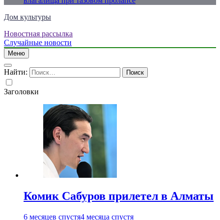
влагалища при тазовом пролапсе
Дом культуры
Новостная рассылка
Just another WordPress site
Случайные новости
Меню
Найти:
Заголовки
Комик Сабуров прилетел в Алматы
6 месяцев спустя
4 месяца спустя