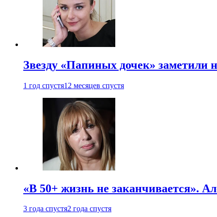
Звезду «Папиных дочек» заметили н
1 год спустя
12 месяцев спустя
«В 50+ жизнь не заканчивается». А
3 года спустя
2 года спустя