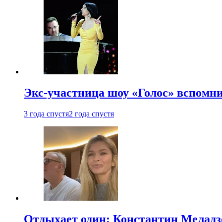
Экс-участница шоу «Голос» вспомни
3 года спустя
2 года спустя
Отдыхает один: Константин Меладзе