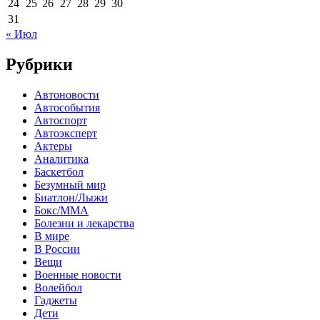
24
25
26
27
28
29
30
31
« Июл
Рубрики
Автоновости
Автособытия
Автоспорт
Автоэксперт
Актеры
Аналитика
Баскетбол
Безумный мир
Биатлон/Лыжи
Бокс/MMA
Болезни и лекарства
В мире
В России
Вещи
Военные новости
Волейбол
Гаджеты
Дети