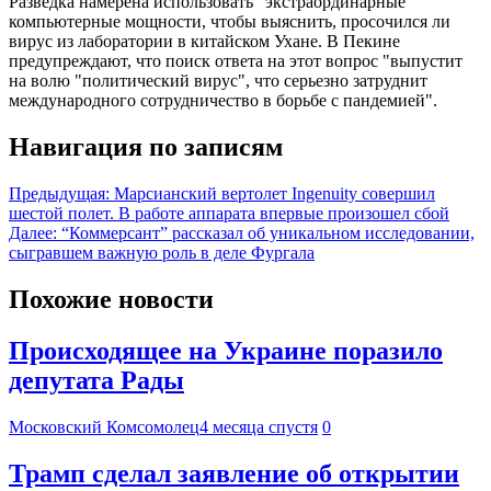
Разведка намерена использовать "экстраординарные"
компьютерные мощности, чтобы выяснить, просочился ли
вирус из лаборатории в китайском Ухане. В Пекине
предупреждают, что поиск ответа на этот вопрос "выпустит
на волю "политический вирус", что серьезно затруднит
международного сотрудничество в борьбе с пандемией".
Навигация по записям
Предыдущая:
Марсианский вертолет Ingenuity совершил
шестой полет. В работе аппарата впервые произошел сбой
Далее:
“Коммерсант” рассказал об уникальном исследовании,
сыгравшем важную роль в деле Фургала
Похожие новости
Происходящее на Украине поразило
депутата Рады
Московский Комсомолец
4 месяца спустя
0
Трамп сделал заявление об открытии