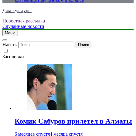
влагалища при тазовом пролапсе
Дом культуры
Новостная рассылка
Just another WordPress site
Случайные новости
Меню
Найти:
Заголовки
Комик Сабуров прилетел в Алматы
6 месяцев спустя
4 месяца спустя