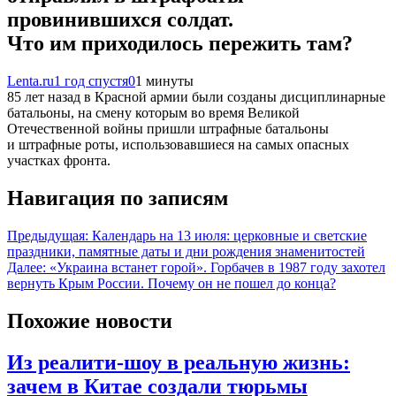
провинившихся солдат.
Что им приходилось пережить там?
Lenta.ru
1 год спустя
0
1 минуты
85 лет назад в Красной армии были созданы дисциплинарные
батальоны, на смену которым во время Великой
Отечественной войны пришли штрафные батальоны
и штрафные роты, использовавшиеся на самых опасных
участках фронта.
Навигация по записям
Предыдущая:
Календарь на 13 июля: церковные и светские
праздники, памятные даты и дни рождения знаменитостей
Далее:
«Украина встанет горой». Горбачев в 1987 году захотел
вернуть Крым России. Почему он не пошел до конца?
Похожие новости
Из реалити-шоу в реальную жизнь:
зачем в Китае создали тюрьмы