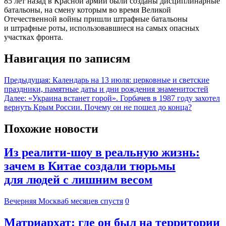
85 лет назад в Красной армии были созданы дисциплинарные
батальоны, на смену которым во время Великой
Отечественной войны пришли штрафные батальоны
и штрафные роты, использовавшиеся на самых опасных
участках фронта.
Навигация по записям
Предыдущая:
Календарь на 13 июля: церковные и светские
праздники, памятные даты и дни рождения знаменитостей
Далее:
«Украина встанет горой». Горбачев в 1987 году захотел
вернуть Крым России. Почему он не пошел до конца?
Похожие новости
Из реалити-шоу в реальную жизнь:
зачем в Китае создали тюрьмы
для людей с лишним весом
Вечерняя Москва
6 месяцев спустя
0
Матриархат: где он был на территории