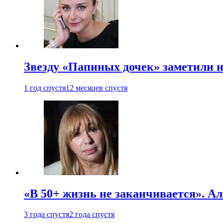
Звезду «Папиных дочек» заметили н
1 год спустя
12 месяцев спустя
«В 50+ жизнь не заканчивается». А
3 года спустя
2 года спустя