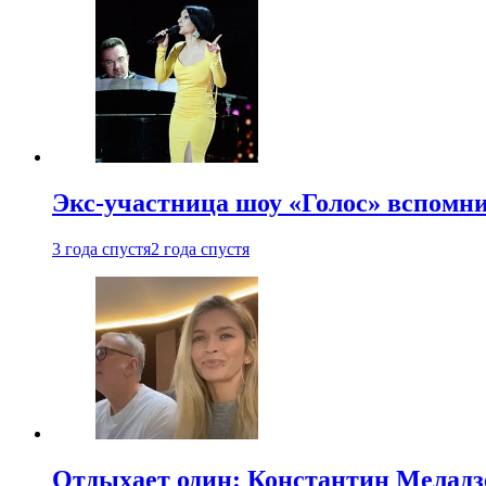
Экс-участница шоу «Голос» вспомни
3 года спустя
2 года спустя
Отдыхает один: Константин Меладзе