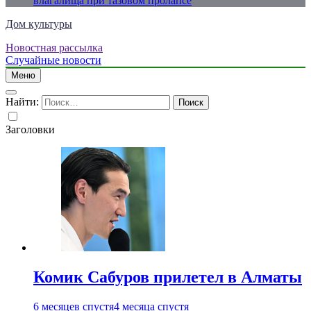
влагалища при тазовом пролапсе
Дом культуры
Новостная рассылка
Just another WordPress site
Случайные новости
Меню
Найти:
Заголовки
Комик Сабуров прилетел в Алматы
6 месяцев спустя
4 месяца спустя