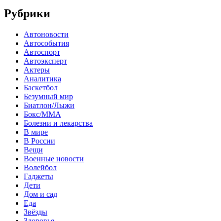
Рубрики
Автоновости
Автособытия
Автоспорт
Автоэксперт
Актеры
Аналитика
Баскетбол
Безумный мир
Биатлон/Лыжи
Бокс/MMA
Болезни и лекарства
В мире
В России
Вещи
Военные новости
Волейбол
Гаджеты
Дети
Дом и сад
Еда
Звёзды
Здоровье