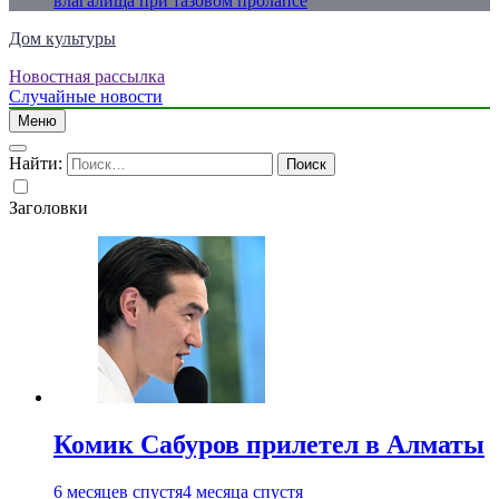
влагалища при тазовом пролапсе
Дом культуры
Новостная рассылка
Just another WordPress site
Случайные новости
Меню
Найти:
Заголовки
Комик Сабуров прилетел в Алматы
6 месяцев спустя
4 месяца спустя