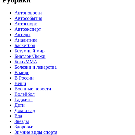
Рубрики
Автоновости
Автособытия
Автоспорт
Автоэксперт
Актеры
Аналитика
Баскетбол
Безумный мир
Биатлон/Лыжи
Бокс/MMA
Болезни и лекарства
В мире
В России
Вещи
Военные новости
Волейбол
Гаджеты
Дети
Дом и сад
Еда
Звёзды
Здоровье
Зимние виды спорта