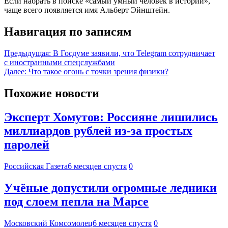
Если набрать в поиске «самый умный человек в истории»,
чаще всего появляется имя Альберт Эйнштейн.
Навигация по записям
Предыдущая:
В Госдуме заявили, что Telegram сотрудничает
с иностранными спецслужбами
Далее:
Что такое огонь с точки зрения физики?
Похожие новости
Эксперт Хомутов: Россияне лишились
миллиардов рублей из-за простых
паролей
Российская Газета
6 месяцев спустя
0
Учёные допустили огромные ледники
под слоем пепла на Марсе
Московский Комсомолец
6 месяцев спустя
0