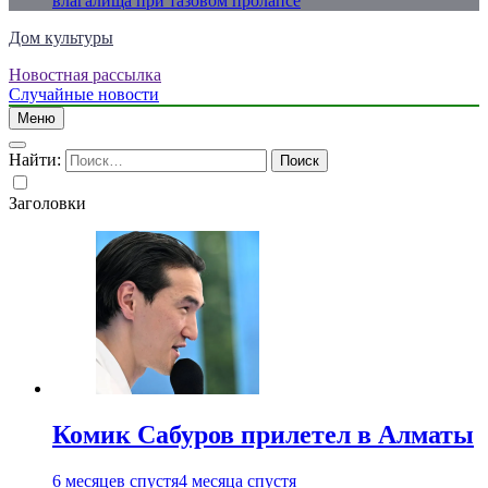
влагалища при тазовом пролапсе
Дом культуры
Новостная рассылка
Just another WordPress site
Случайные новости
Меню
Найти:
Заголовки
Комик Сабуров прилетел в Алматы
6 месяцев спустя
4 месяца спустя