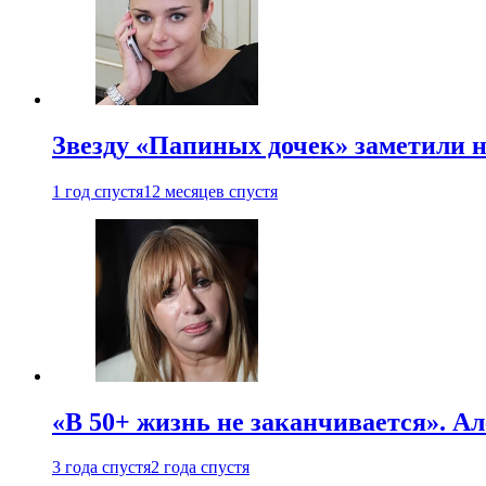
Звезду «Папиных дочек» заметили н
1 год спустя
12 месяцев спустя
«В 50+ жизнь не заканчивается». А
3 года спустя
2 года спустя