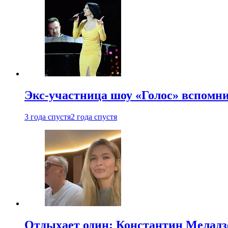
Экс-участница шоу «Голос» вспомни
3 года спустя
2 года спустя
Отдыхает один: Константин Меладзе