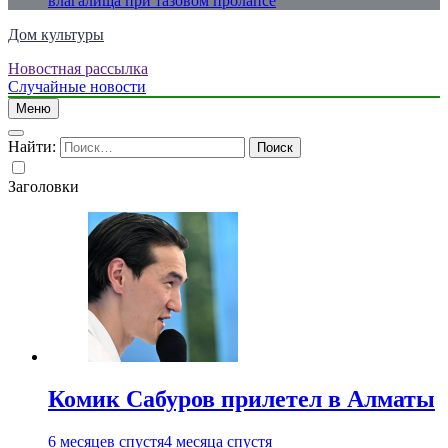
влагалища при тазовом пролапсе
Дом культуры
Новостная рассылка
Just another WordPress site
Случайные новости
Меню
Найти:
Заголовки
Комик Сабуров прилетел в Алматы
6 месяцев спустя
4 месяца спустя