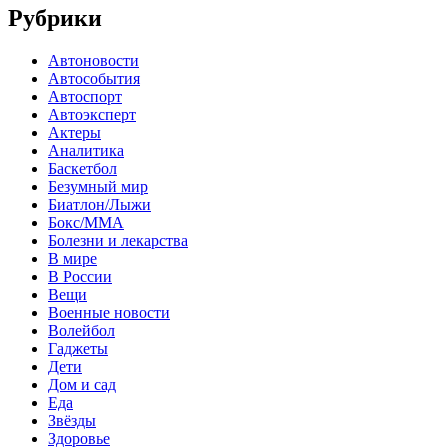
Рубрики
Автоновости
Автособытия
Автоспорт
Автоэксперт
Актеры
Аналитика
Баскетбол
Безумный мир
Биатлон/Лыжи
Бокс/MMA
Болезни и лекарства
В мире
В России
Вещи
Военные новости
Волейбол
Гаджеты
Дети
Дом и сад
Еда
Звёзды
Здоровье