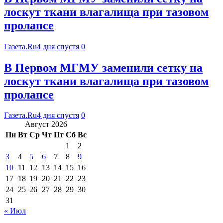
лоскут ткани влагалища при тазовом
пролапсе
Газета.Ru
4 дня спустя
0
В Первом МГМУ заменили сетку на
лоскут ткани влагалища при тазовом
пролапсе
Газета.Ru
4 дня спустя
0
Август 2026
Пн
Вт
Ср
Чт
Пт
Сб
Вс
1
2
3
4
5
6
7
8
9
10
11
12
13
14
15
16
17
18
19
20
21
22
23
24
25
26
27
28
29
30
31
« Июл