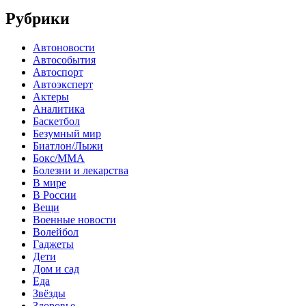
Рубрики
Автоновости
Автособытия
Автоспорт
Автоэксперт
Актеры
Аналитика
Баскетбол
Безумный мир
Биатлон/Лыжи
Бокс/MMA
Болезни и лекарства
В мире
В России
Вещи
Военные новости
Волейбол
Гаджеты
Дети
Дом и сад
Еда
Звёзды
Здоровье