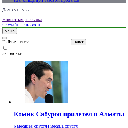
влагалища при тазовом пролапсе
Дом культуры
Новостная рассылка
Just another WordPress site
Случайные новости
Меню
Найти:
Заголовки
Комик Сабуров прилетел в Алматы
6 месяцев спустя
4 месяца спустя