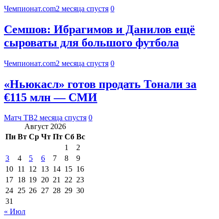
Чемпионат.com
2 месяца спустя
0
Семшов: Ибрагимов и Данилов ещё
сыроваты для большого футбола
Чемпионат.com
2 месяца спустя
0
«Ньюкасл» готов продать Тонали за
€115 млн — СМИ
Матч ТВ
2 месяца спустя
0
Август 2026
Пн
Вт
Ср
Чт
Пт
Сб
Вс
1
2
3
4
5
6
7
8
9
10
11
12
13
14
15
16
17
18
19
20
21
22
23
24
25
26
27
28
29
30
31
« Июл