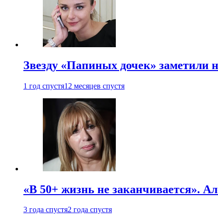
Звезду «Папиных дочек» заметили н
1 год спустя
12 месяцев спустя
«В 50+ жизнь не заканчивается». А
3 года спустя
2 года спустя