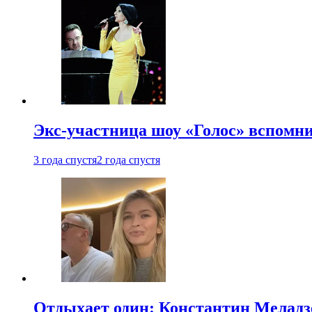
Экс-участница шоу «Голос» вспомни
3 года спустя
2 года спустя
Отдыхает один: Константин Меладзе