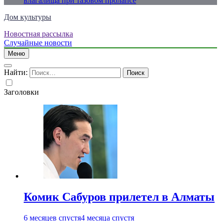
влагалища при тазовом пролапсе
Дом культуры
Новостная рассылка
Just another WordPress site
Случайные новости
Меню
Найти:
Заголовки
Комик Сабуров прилетел в Алматы
6 месяцев спустя
4 месяца спустя