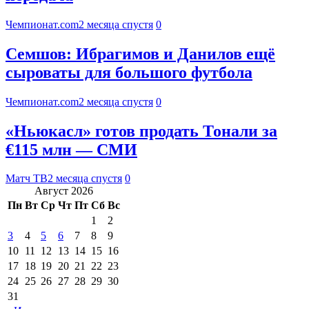
Чемпионат.com
2 месяца спустя
0
Семшов: Ибрагимов и Данилов ещё
сыроваты для большого футбола
Чемпионат.com
2 месяца спустя
0
«Ньюкасл» готов продать Тонали за
€115 млн — СМИ
Матч ТВ
2 месяца спустя
0
Август 2026
Пн
Вт
Ср
Чт
Пт
Сб
Вс
1
2
3
4
5
6
7
8
9
10
11
12
13
14
15
16
17
18
19
20
21
22
23
24
25
26
27
28
29
30
31