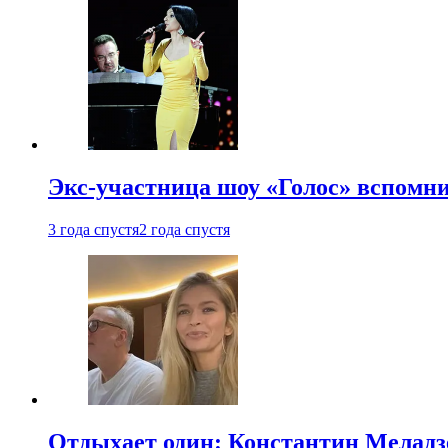
Экс-участница шоу «Голос» вспомни
3 года спустя
2 года спустя
Отдыхает один: Константин Меладзе