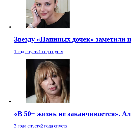
Звезду «Папиных дочек» заметили н
1 год спустя
1 год спустя
«В 50+ жизнь не заканчивается». А
3 года спустя
2 года спустя