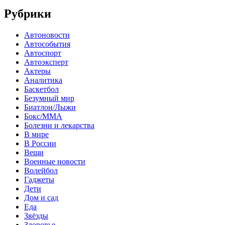
Рубрики
Автоновости
Автособытия
Автоспорт
Автоэксперт
Актеры
Аналитика
Баскетбол
Безумный мир
Биатлон/Лыжи
Бокс/MMA
Болезни и лекарства
В мире
В России
Вещи
Военные новости
Волейбол
Гаджеты
Дети
Дом и сад
Еда
Звёзды
Здоровье