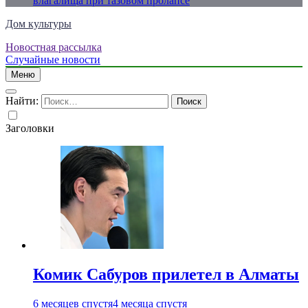
влагалища при тазовом пролапсе
Дом культуры
Новостная рассылка
Just another WordPress site
Случайные новости
Меню
Найти:
Заголовки
Комик Сабуров прилетел в Алматы
6 месяцев спустя
4 месяца спустя