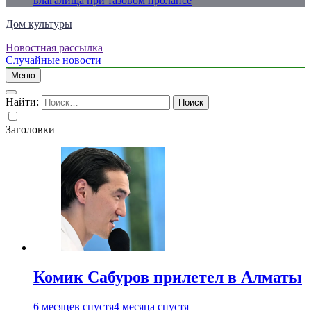
влагалища при тазовом пролапсе
Дом культуры
Новостная рассылка
Just another WordPress site
Случайные новости
Меню
Найти:
Заголовки
Комик Сабуров прилетел в Алматы
6 месяцев спустя
4 месяца спустя