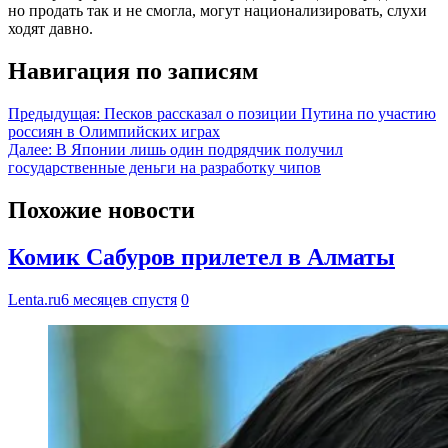
но продать так и не смогла, могут национализировать, слухи
ходят давно.
Навигация по записям
Предыдущая:
Песков рассказал о позиции Путина по участию
россиян в Олимпийских играх
Далее:
В Японии лишь один подрядчик получил
государственные деньги на разработку чипов
Похожие новости
Комик Сабуров прилетел в Алматы
Lenta.ru
6 месяцев спустя
0