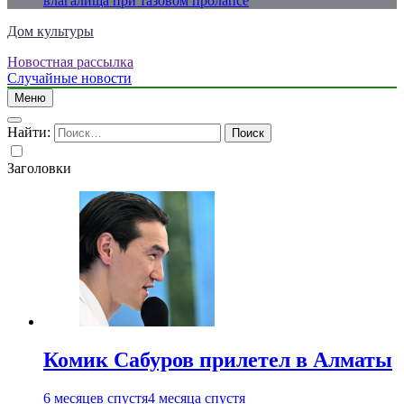
влагалища при тазовом пролапсе
Дом культуры
Новостная рассылка
Just another WordPress site
Случайные новости
Меню
Найти:
Заголовки
Комик Сабуров прилетел в Алматы
6 месяцев спустя
4 месяца спустя