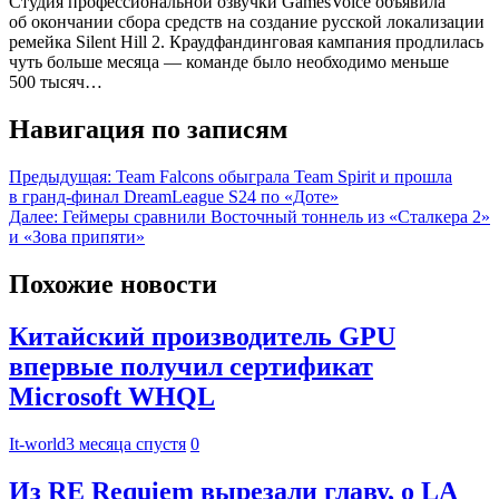
Студия профессиональной озвучки GamesVoice объявила
об окончании сбора средств на создание русской локализации
ремейка Silent Hill 2. Краудфандинговая кампания продлилась
чуть больше месяца — команде было необходимо меньше
500 тысяч…
Навигация по записям
Предыдущая:
Team Falcons обыграла Team Spirit и прошла
в гранд-финал DreamLeague S24 по «Доте»
Далее:
Геймеры сравнили Восточный тоннель из «Сталкера 2»
и «Зова припяти»
Похожие новости
Китайский производитель GPU
впервые получил сертификат
Microsoft WHQL
It-world
3 месяца спустя
0
Из RE Requiem вырезали главу, о LA