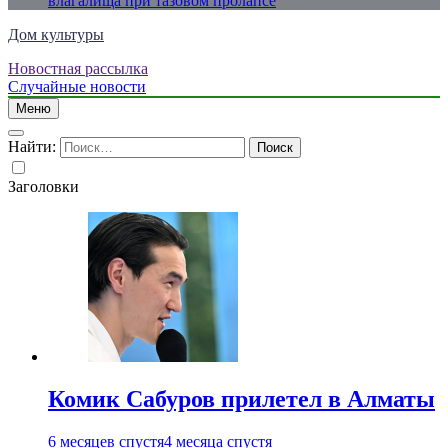
влагалища при тазовом пролапсе
Дом культуры
Новостная рассылка
Just another WordPress site
Случайные новости
Меню
Найти:
Заголовки
Комик Сабуров прилетел в Алматы
6 месяцев спустя
4 месяца спустя