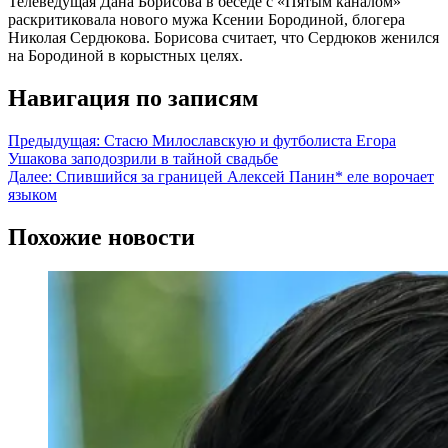
Телеведущая Дана Борисова в беседе с «Пятым каналом»
раскритиковала нового мужа Ксении Бородиной, блогера
Николая Сердюкова. Борисова считает, что Сердюков женился
на Бородиной в корыстных целях.
Навигация по записям
Предыдущая:
Стасю Милославскую и футболиста Егора
Ушакова заподозрили в тайной свадьбе
Далее:
Спившийся за границей Алексей Панин* еле ворочает
языком
Похожие новости