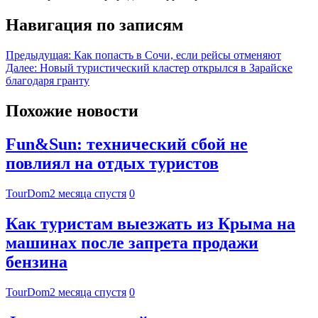
Навигация по записям
Предыдущая:
Как попасть в Сочи, если рейсы отменяют
Далее:
Новый туристический кластер открылся в Зарайске
благодаря гранту
Похожие новости
Fun&Sun: технический сбой не
повлиял на отдых туристов
TourDom
2 месяца спустя
0
Как туристам выезжать из Крыма на
машинах после запрета продажи
бензина
TourDom
2 месяца спустя
0