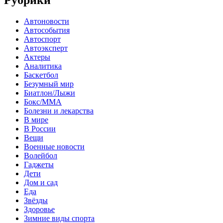
Рубрики
Автоновости
Автособытия
Автоспорт
Автоэксперт
Актеры
Аналитика
Баскетбол
Безумный мир
Биатлон/Лыжи
Бокс/MMA
Болезни и лекарства
В мире
В России
Вещи
Военные новости
Волейбол
Гаджеты
Дети
Дом и сад
Еда
Звёзды
Здоровье
Зимние виды спорта