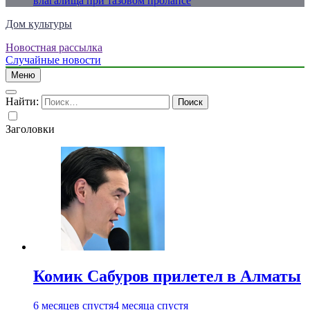
влагалища при тазовом пролапсе
Дом культуры
Новостная рассылка
Just another WordPress site
Случайные новости
Меню
Найти:
Заголовки
Комик Сабуров прилетел в Алматы
6 месяцев спустя
4 месяца спустя