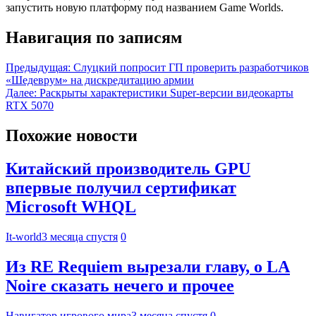
запустить новую платформу под названием Game Worlds.
Навигация по записям
Предыдущая:
Слуцкий попросит ГП проверить разработчиков
«Шедеврум» на дискредитацию армии
Далее:
Раскрыты характеристики Super-версии видеокарты
RTX 5070
Похожие новости
Китайский производитель GPU
впервые получил сертификат
Microsoft WHQL
It-world
3 месяца спустя
0
Из RE Requiem вырезали главу, о LA
Noire сказать нечего и прочее
Навигатор игрового мира
3 месяца спустя
0