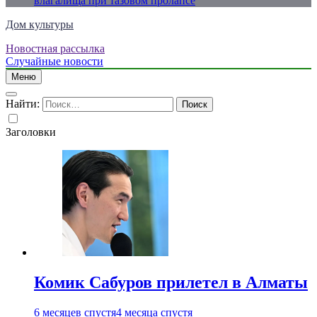
влагалища при тазовом пролапсе
Дом культуры
Новостная рассылка
Just another WordPress site
Случайные новости
Меню
Найти:
Заголовки
Комик Сабуров прилетел в Алматы
6 месяцев спустя
4 месяца спустя