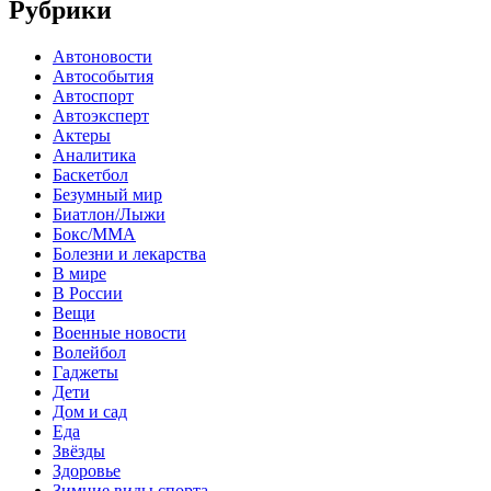
Рубрики
Автоновости
Автособытия
Автоспорт
Автоэксперт
Актеры
Аналитика
Баскетбол
Безумный мир
Биатлон/Лыжи
Бокс/MMA
Болезни и лекарства
В мире
В России
Вещи
Военные новости
Волейбол
Гаджеты
Дети
Дом и сад
Еда
Звёзды
Здоровье
Зимние виды спорта